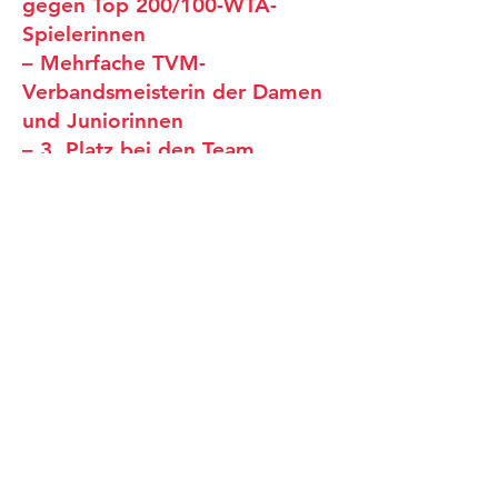
gegen Top 200/100-WTA-
Spielerinnen
– Mehrfache TVM-
Verbandsmeisterin der Damen
und Juniorinnen
– 3. Platz bei den Team
Europameisterschaften
– 5. Platz bei den
Mannschaftsweltmeisterschaft
en (Junior Fed Cup)
– Mehrfache Deutsche Vize-
Mannschaftsmeister mit dem
TVM
– Beste nationale Platzierung
bei den Damen: 24 der DTB-
Rangliste
– seit 2013 – Spielerin in der
Bundesliga